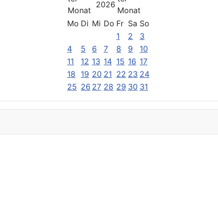
2026
Mo
Di
Mi
Do
Fr
Sa
So
1
2
3
4
5
6
7
8
9
10
11
12
13
14
15
16
17
18
19
20
21
22
23
24
25
26
27
28
29
30
31