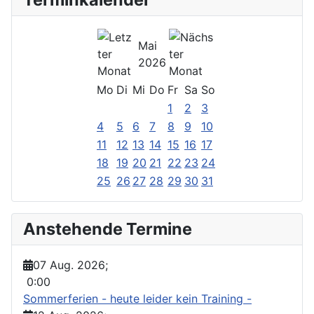
Mai
2026
Mo
Di
Mi
Do
Fr
Sa
So
1
2
3
4
5
6
7
8
9
10
11
12
13
14
15
16
17
18
19
20
21
22
23
24
25
26
27
28
29
30
31
Anstehende Termine
07 Aug. 2026
;
0:00
Sommerferien - heute leider kein Training -