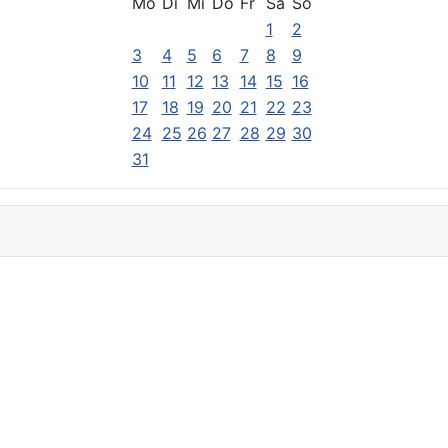
Mo
Di
Mi
Do
Fr
Sa
So
1
2
3
4
5
6
7
8
9
10
11
12
13
14
15
16
17
18
19
20
21
22
23
24
25
26
27
28
29
30
31