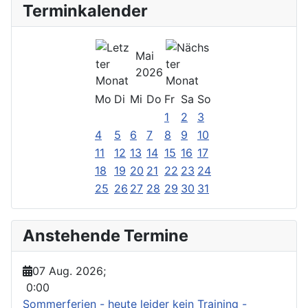
Terminkalender
Mai
2026
Mo
Di
Mi
Do
Fr
Sa
So
1
2
3
4
5
6
7
8
9
10
11
12
13
14
15
16
17
18
19
20
21
22
23
24
25
26
27
28
29
30
31
Anstehende Termine
07 Aug. 2026
;
0:00
Sommerferien - heute leider kein Training -