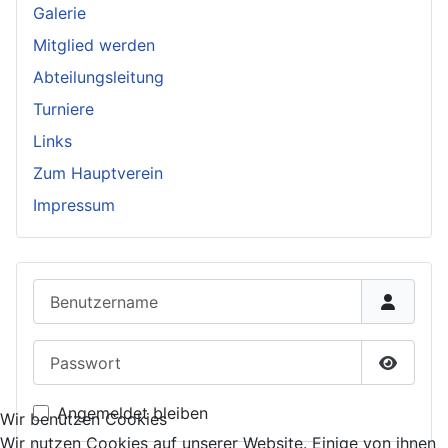
Galerie
Mitglied werden
Abteilungsleitung
Turniere
Links
Zum Hauptverein
Impressum
Benutzername
Passwort
Passwor
Angemeldet bleiben
Wir benutzen Cookies
Wir nutzen Cookies auf unserer Website. Einige von ihnen