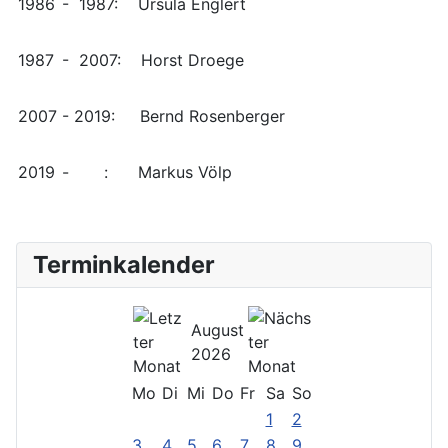
1986
- 1987: Ursula Englert
1987
- 2007: Horst Droege
2007
- 2019: Bernd Rosenberger
2019
- : Markus Völp
Terminkalender
August
2026
Mo
Di
Mi
Do
Fr
Sa
So
1
2
3
4
5
6
7
8
9