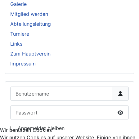
Galerie
Mitglied werden
Abteilungsleitung
Turniere
Links
Zum Hauptverein
Impressum
Benutzername
Passwort
Passwor
Angemeldet bleiben
Wir benutzen Cookies
Wir nutzen Cookies auf unserer Website. Einige von ihnen