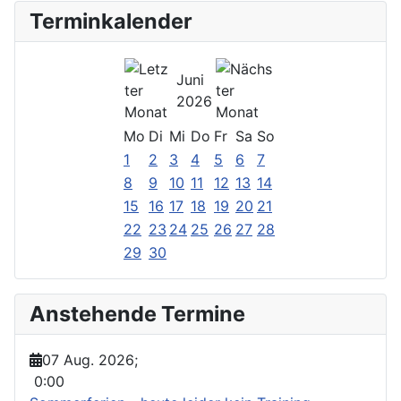
Terminkalender
Juni
2026
Mo
Di
Mi
Do
Fr
Sa
So
1
2
3
4
5
6
7
8
9
10
11
12
13
14
15
16
17
18
19
20
21
22
23
24
25
26
27
28
29
30
Anstehende Termine
07 Aug. 2026
;
0:00