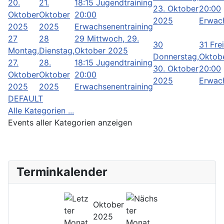
20.
21.
18:15 Jugendtraining
23. Oktober
20:00
Oktober
Oktober
20:00
2025
Erwach
2025
2025
Erwachsenentraining
27
28
29
Mittwoch, 29.
30
31
Frei
Montag,
Dienstag,
Oktober 2025
Donnerstag,
Oktob
27.
28.
18:15 Jugendtraining
30. Oktober
20:00
Oktober
Oktober
20:00
2025
Erwach
2025
2025
Erwachsenentraining
DEFAULT
Alle Kategorien ...
Events aller Kategorien anzeigen
Terminkalender
Oktober
2025