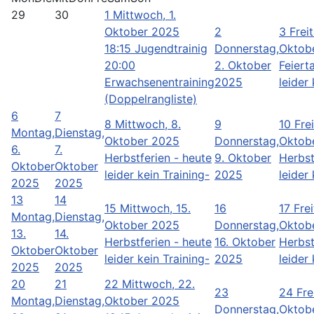
29
30
1
Mittwoch, 1.
Oktober 2025
2
3
Freit
18:15 Jugendtrainig
Donnerstag,
Oktob
20:00
2. Oktober
Feiert
Erwachsenentraining
2025
leider 
(Doppelrangliste)
6
7
8
Mittwoch, 8.
9
10
Frei
Montag,
Dienstag,
Oktober 2025
Donnerstag,
Oktob
6.
7.
Herbstferien - heute
9. Oktober
Herbst
Oktober
Oktober
leider kein Training-
2025
leider 
2025
2025
13
14
15
Mittwoch, 15.
16
17
Frei
Montag,
Dienstag,
Oktober 2025
Donnerstag,
Oktob
13.
14.
Herbstferien - heute
16. Oktober
Herbst
Oktober
Oktober
leider kein Training-
2025
leider 
2025
2025
20
21
22
Mittwoch, 22.
23
24
Fre
Montag,
Dienstag,
Oktober 2025
Donnerstag,
Oktob