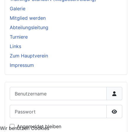
Galerie
Mitglied werden
Abteilungsleitung
Turniere
Links
Zum Hauptverein
Impressum
Benutzername
Passwort
Passwor
Angemeldet bleiben
Wir benutzen Cookies