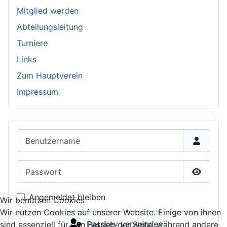
Mitglied werden
Abteilungsleitung
Turniere
Links
Zum Hauptverein
Impressum
Benutzername
Passwort
Passwor
Angemeldet bleiben
Wir benutzen Cookies
Wir nutzen Cookies auf unserer Website. Einige von ihnen
Passkey verwenden
sind essenziell für den Betrieb der Seite, während andere