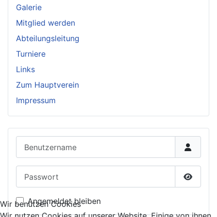
Galerie
Mitglied werden
Abteilungsleitung
Turniere
Links
Zum Hauptverein
Impressum
Benutzername
Passwort
Passwor
Angemeldet bleiben
Wir benutzen Cookies
Wir nutzen Cookies auf unserer Website. Einige von ihnen