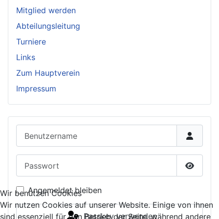
Mitglied werden
Abteilungsleitung
Turniere
Links
Zum Hauptverein
Impressum
Benutzername
Passwort
Passwor
Angemeldet bleiben
Wir benutzen Cookies
Wir nutzen Cookies auf unserer Website. Einige von ihnen
Passkey verwenden
sind essenziell für den Betrieb der Seite, während andere