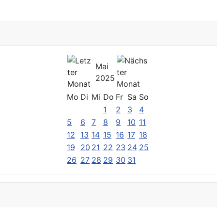
Mai
2025
Mo
Di
Mi
Do
Fr
Sa
So
1
2
3
4
5
6
7
8
9
10
11
12
13
14
15
16
17
18
19
20
21
22
23
24
25
26
27
28
29
30
31